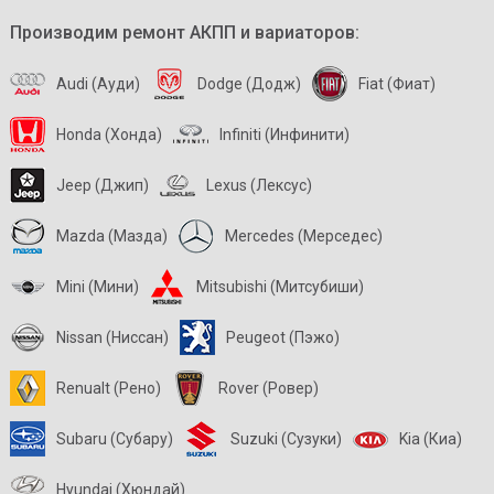
Производим ремонт АКПП и вариаторов:
Audi (Ауди)
Dodge (Додж)
Fiat (Фиат)
Honda (Хонда)
Infiniti (Инфинити)
Jeep (Джип)
Lexus (Лексус)
Mazda (Мазда)
Mercedes (Мерседес)
Mini (Мини)
Mitsubishi (Митсубиши)
Nissan (Ниссан)
Peugeot (Пэжо)
Renualt (Рено)
Rover (Ровер)
Subaru (Субару)
Suzuki (Сузуки)
Kia (Киа)
Hyundai (Хюндай)