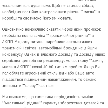
«масляним голодуванням».
Щоб не сталася «біда»,
необхідно постійно контролювати рівень **масла** в
коробці та своєчасно його змінювати.
Однозначно неможливо сказати, через який проміжок
необхідна повна заміна **трансмісійної рідини** в
АКПП. У цьому питанні виробники автоматичних
трансмісій і світові автомобільні бренди не дійшли
консенсусу. Однак із власного досвіду та досвіду інших
сервісних центрів ми рекомендуємо часткову **заміну
масла в АКПП** кожні 40-60 тис. км пробігу. Якщо Ви
полюбляєте агресивний стиль їзди або Ваше авто
піддається підвищеним навантаженням, то бажано
змінювати **оливу** частіше.
Ми вважаємо, що саме така періодичність заміни
**мастильної рідини** гарантує збереження деталей та