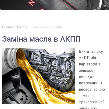
Главная
›
Послуги
›
Заміна масла в АКПП
Заміна масла в АКПП
Вихід із ладу
АКПП або
варіатора в
більшості
випадків
пов’язаний із
несвоєчасною
заміною
трансмісійної
оливи або