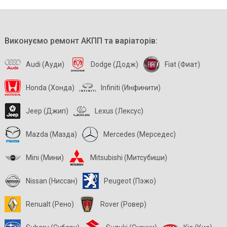
Виконуємо ремонт АКПП та варіаторів:
Audi (Ауди)
Dodge (Додж)
Fiat (Фиат)
Honda (Хонда)
Infiniti (Инфинити)
Jeep (Джип)
Lexus (Лексус)
Mazda (Мазда)
Mercedes (Мерседес)
Mini (Мини)
Mitsubishi (Митсубиши)
Nissan (Ниссан)
Peugeot (Пэжо)
Renualt (Рено)
Rover (Ровер)